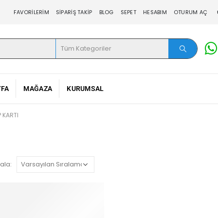
FAVORILERIM
SIPARIŞ TAKIP
BLOG
SEPET
HESABIM
OTURUM AÇ
YFA
MAĞAZA
KURUMSAL
 KARTI
ala: