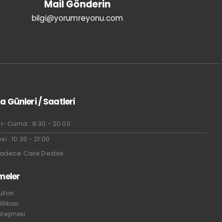
Mail Gönderin
bilgi@yorumreyonu.com
a Günleri / Saatleri
i- Cuma : 8:30 - 20:00
i : 10:30 - 21:00
Sadece Canlı Destek
meler
lları
litikası
özleşmesi