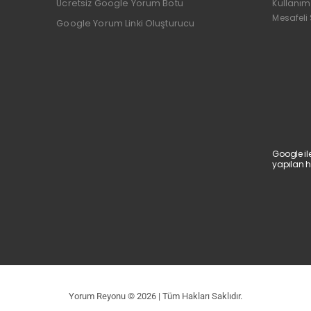
Ücretsiz Google Yorum Botu
Kullanım
Mesafeli
Google Yorum Linki Oluşturucu
Google il
yapılan h
Yorum Reyonu © 2026 | Tüm Hakları Saklıdır.