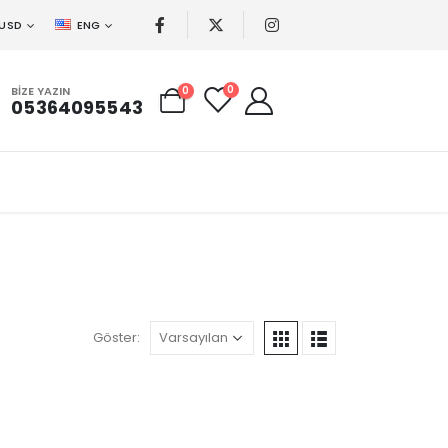
USD
ENG
0
BIZE YAZIN
0
05364095543
Göster: