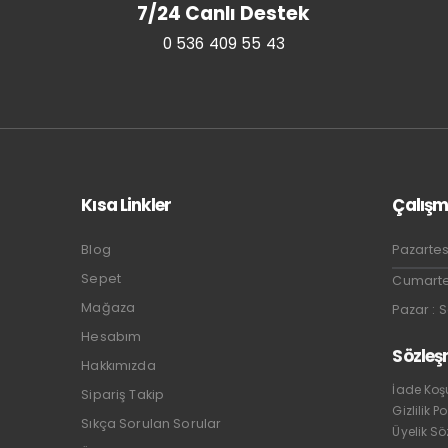
7/24 Canlı Destek
0 536 409 55 43
Kısa Linkler
Çalışm
Blog
Pazartes
Sepet
Cumartes
Mağaza
Pazar : 
Hesabım
Sözleş
Hakkımızda
İade Koşu
Sipariş Takip
Gizlilik Po
Sıkça Sorulan Sorular
Üyelik S