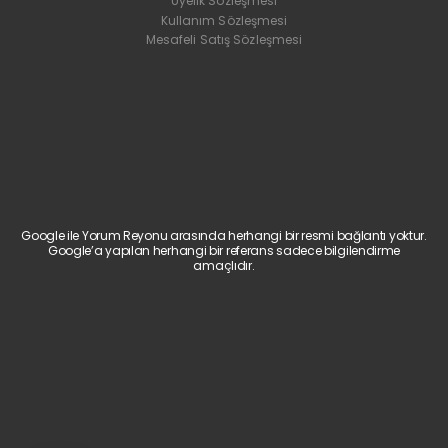
Üyelik Sözleşmesi
Kullanım Sözleşmesi
Mesafeli Satış Sözleşmesi
Google ile Yorum Reyonu arasında herhangi bir resmi bağlantı yoktur.
Google’a yapılan herhangi bir referans sadece bilgilendirme
amaçlıdır.