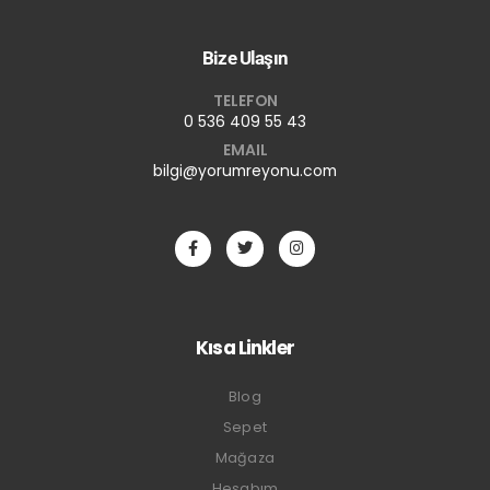
Bize Ulaşın
TELEFON
0 536 409 55 43
EMAIL
bilgi@yorumreyonu.com
Kısa Linkler
Blog
Sepet
Mağaza
Hesabım