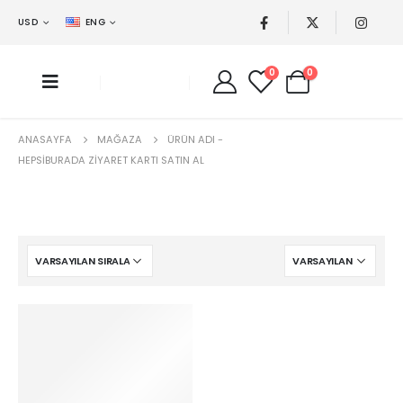
USD
ENG
0
0
ANASAYFA
MAĞAZA
ÜRÜN ADI -
HEPSIBURADA ZIYARET KARTI SATIN AL