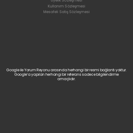
Üyelik Sözleşmesi
Kullanım Sözleşmesi
Mesafeli Satış Sözleşmesi
Google ile Yorum Reyonu arasında herhangi bir resmi bağlantı yoktur.
Google’a yapılan herhangi bir referans sadece bilgilendirme
amaçlıdır.