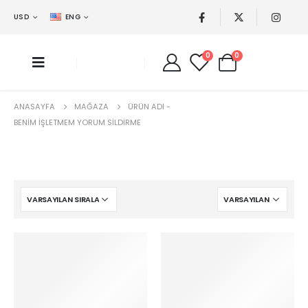
USD
ENG
0
0
ANASAYFA
MAĞAZA
ÜRÜN ADI -
BENIM IŞLETMEM YORUM SILDIRME