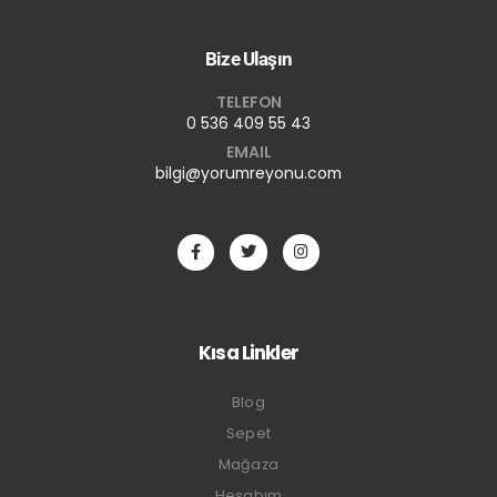
Bize Ulaşın
TELEFON
0 536 409 55 43
EMAIL
bilgi@yorumreyonu.com
Kısa Linkler
Blog
Sepet
Mağaza
Hesabım