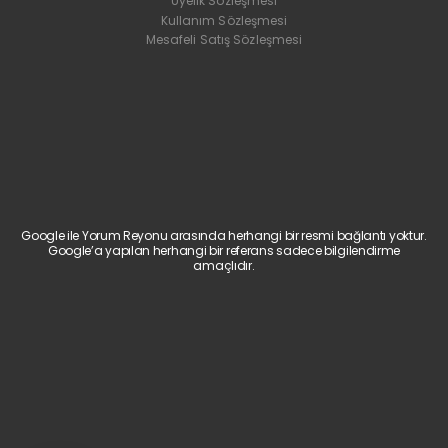
Üyelik Sözleşmesi
Kullanım Sözleşmesi
Mesafeli Satış Sözleşmesi
Google ile Yorum Reyonu arasında herhangi bir resmi bağlantı yoktur.
Google’a yapılan herhangi bir referans sadece bilgilendirme
amaçlıdır.