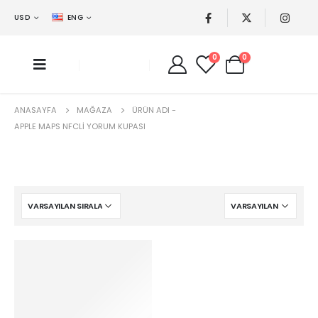
USD
ENG
0
0
ANASAYFA
MAĞAZA
ÜRÜN ADI -
APPLE MAPS NFCLI YORUM KUPASI