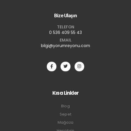
Bize Ulaşın
TELEFON
0 536 409 55 43
EMAIL
bilgi@yorumreyonu.com
Kısa Linkler
Blog
Sepet
Mağaza
Hesabım