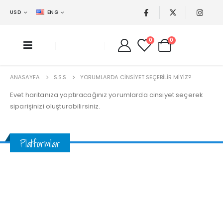
USD
ENG
0
0
ANASAYFA
S.S.S
YORUMLARDA CINSIYET SEÇEBILIR MIYIZ?
Evet haritanıza yaptıracağınız yorumlarda cinsiyet seçerek
siparişinizi oluşturabilirsiniz.
Platformlar