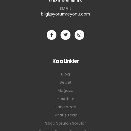
0 536 409 55 43
EMAIL
bilgi@yorumreyonu.com
Kısa Linkler
Blog
Sepet
Mağaza
Hesabım
Hakkımızda
Sipariş Takip
Sıkça Sorulan Sorular