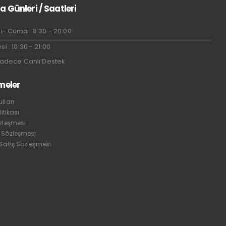
a Günleri / Saatleri
i- Cuma : 8:30 - 20:00
i : 10:30 - 21:00
Sadece Canlı Destek
meler
lları
litikası
özleşmesi
 Sözleşmesi
 Satış Sözleşmesi