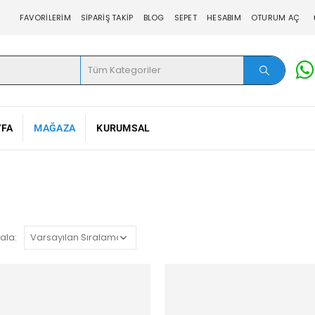
FAVORILERIM
SIPARIŞ TAKIP
BLOG
SEPET
HESABIM
OTURUM AÇ
YFA
MAĞAZA
KURUMSAL
ala: