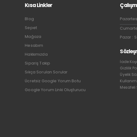
Kısa Linkler
Çalışm
Blog
Pazartes
Sepet
Cumartes
Mağaza
Pazar : 
Hesabım
Sözleş
Hakkımızda
İade Koşu
Sipariş Takip
Gizlilik Po
Sıkça Sorulan Sorular
Üyelik S
Ücretsiz Google Yorum Botu
Kullanım
Mesafeli
Google Yorum Linki Oluşturucu