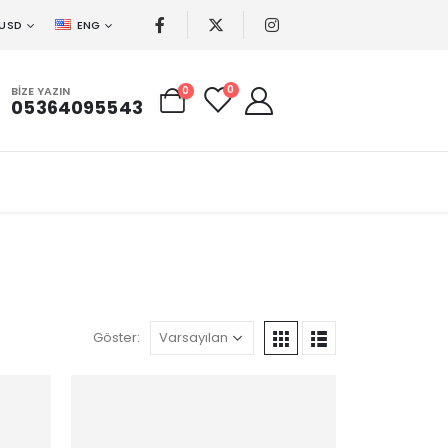
USD
ENG
0
BIZE YAZIN
0
05364095543
Göster: